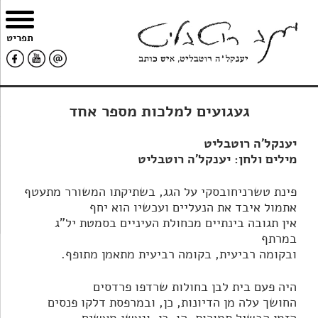
צרו
מפת
עבור
הצהרת
תפריט
קשר
האתר
לתוכן
נגישות
געגועים למלכות מספר אחד
יענקל'ה רוטבליט
מילים ולחן: יענקל'ה רוטבליט
פינת טשרניחובסקי על הגג, בשתיקתו המשורר מתעטף
אתמול איבד את הנעליים ועכשיו הוא יחף
אין תגובה בינתיים מכחולת העיניים בסמטת יל"ג
במרתף
ובקומה רביעית, בקומה רביעית מתאמן מתופף.
היה פעם בית לבן בחולות שרדפו פרדסים
החושך עלה מן הדיונות, כן, ובמרפסת דלקו פנסים