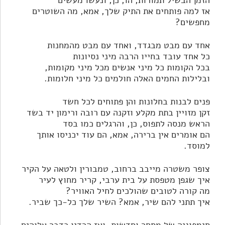
הזמן הבשיל תמורות, הו, כן, ונעשו מעשים
אז למה פותחים את התיק שלך, אמא, מה השוטרים
מחפשים?
אחד עם מבט מבגדד, ואחד עם מבט מהמחנות
כל אחד עובד בחייו הרבה מיני נסיונות
בכל הקומות כל מיני אנשים מכל מיני מקומות,
ובלילות החמים האלה חולמים כל מיני חלומות.
פנים לבנות בחלונות והן פתוחים לכל חשד
זקן מזויין בתת מקלע וזקנה עם רובה ורימון יד בשד
הראש מנסה לתפוס, כן, והרגלים כמו בסד
הם אומרים אין ברירה, אמא, הם עוד יכניסו אותך
למוסד.
צופר משטרה מייבב ברחוב, טמבורין ולטאה על הקיר
איך שגפן מטפסת על בית ערבי, קריר מחוץ לעיר
מה קורה לטובים שהולכים לחיל האוויר?
איך תתני להם שיר, אמא? השיר שלך כל-כך שביר.