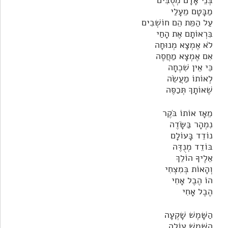
בְּנֵי אָדָם מְסֻבִּים
מַבָּטָם מֵעָלַי
עַל הַמֵּת הֵם חוֹשְׁבִים
בִּרְאוֹתָם אֶת הָחַי
לֹא אֶמְצָא מְנוּחָה
אִם אֶמְצָא מַחֲסֶה
כִּי אֵין שִׁכְחָה
לְאוֹתוֹ מַעֲשֵׂה
שֶׁאוֹתָךְ תְּכַסֶּה
מֵאָז אוֹתוֹ בֹּקֶר
נִמְהָר בַּשָּׂדֶה
נוֹדֵד בָּעוֹלָם
בּוֹדֵד מְנֻדֶּה
אֵלֶיךָ הוֹלֵךְ
וְהָאוֹת בְּמִצְחִי
הוֹ הֶבֶל אָחִי
הֶבֶל אָחִי
הַשָּׁמֶשׁ שָׁקְעָה
הַשָּׁמֶשׁ עוֹלָה