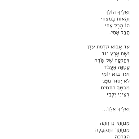
וְאֵלֶיךָ הוֹלֵךְ
וְהָאוֹת בְּמִצְחִי
הוֹ הֶבֶל אָחִי
הֶבֶל אָחִי.
עַד אָבוֹא קִדְמַת עֵדֶן
וְשָׁם אֶרֶץ נוד
בְּחֶלְקָה שֶׁל שָׂדֶה
קְטַנָּה אֶעֱבֹד
וְעַד בּוֹא יוֹמִי
לֹא יָסוּר מִפָּנַי
מַבַּטְךָ הַתָּמִים
בְּעֵינֵי יְלָדַי
וְאֵלֶיךָ אֵלֶךְ…
מִנְחָתִי נִדְחֲתָה
מִנְחָתְךָ הִתְקַבְּלָה
הַבְּרָכָה