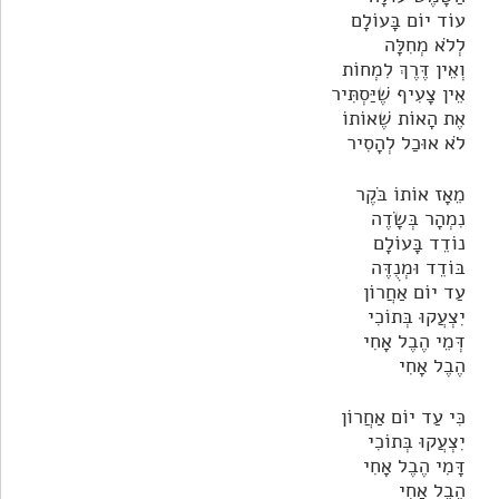
עוֹד יוֹם בָּעוֹלָם
לְלֹא מְחִלָּה
וְאֵין דֶּרֶךְ לִמְחוֹת
אֵין צָעִיף שֶׁיַּסְתִּיר
אֶת הָאוֹת שֶׁאוֹתוֹ
לֹא אוּכַל לְהָסִיר
מֵאָז אוֹתוֹ בֹּקֶר
נִמְהָר בְּשָׂדֶה
נוֹדֵד בָּעוֹלָם
בּוֹדֵד וּמְנֻדֶּה
עַד יוֹם אַחֲרוֹן
יִצְעֲקוּ בְּתוֹכִי
דְּמֵי הֶבֶל אָחִי
הֶבֶל אָחִי
כִּי עַד יוֹם אַחֲרוֹן
יִצְעֲקוּ בְּתוֹכִי
דָּמִי הֶבֶל אָחִי
הֶבֶל אָחִי