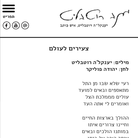
צרו
מפת
עבור
הצהרת
תפריט
קשר
האתר
לתוכן
נגישות
צעירים לעולם
מילים: יענקל'ה רוטבליט
לחן: יהודה פוליקר
רעי שלא שבו מן התל
מתאספים ובאים למועד
עולים מממלכת הצל
ואומרים לי אתה העד
ההולך בארצות החיים
וחיינו צרורים איתו
במותנו הולכים ובאים