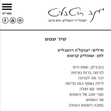
צרו
מפת
עבור
הצהרת
תפריט
קשר
האתר
לתוכן
נגישות
שיר שמש
מילים: יענקל'ה רוטבליט
לחן: שמוליק קראוס
כוכבים, שפת הים
לגימה ברוח נעימה
זכר מה לנגינה
לילה נאסף כמו גלימה
שחר קם ועלה
ופני שוב אל השמש
אל השמש
מחכה לשמש העולה